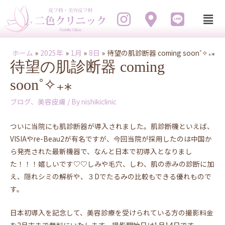
ホーム
2025年
1月
8日
待望の肌診断器 coming soon˚✧₊⁎
待望の肌診断器 coming
soon˚✧₊⁎
ブログ
、
美容皮膚
/ By
nishikiclinic
ついに当院にも肌診断器が導入されました。肌診断機といえば、
VISIAやre-Beau2が有名ですが、今回当院が採用したのは中国か
ら発売された最新機器で、なんと日本で初導入となりまし
た！！！嬉しいです♡♡しみや毛穴、しわ、肌の赤みの診断に加
え、隠れシミの解析や、３Dでたるみの比較もできる優れもので
す。
日本初導入を記念して、美容診療を受けられている方の撮影料金