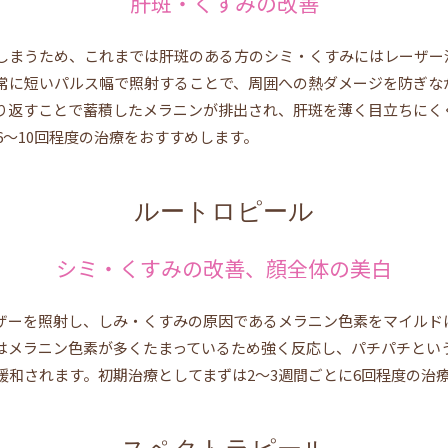
肝斑・くすみの改善
しまうため、これまでは肝斑のある方のシミ・くすみにはレーザー
常に短いパルス幅で照射することで、周囲への熱ダメージを防ぎな
り返すことで蓄積したメラニンが排出され、肝斑を薄く目立ちにく
6〜10回程度の治療をおすすめします。
ルートロピール
シミ・くすみの改善、顔全体の美白
レーザーを照射し、しみ・くすみの原因であるメラニン色素をマイル
はメラニン色素が多くたまっているため強く反応し、パチパチとい
緩和されます。初期治療としてまずは2～3週間ごとに6回程度の治