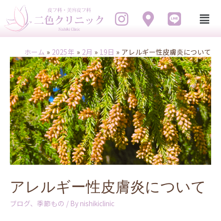
ホーム
2025年
2月
19日
アレルギー性皮膚炎について
アレルギー性皮膚炎について
ブログ
、
季節もの
/ By
nishikiclinic